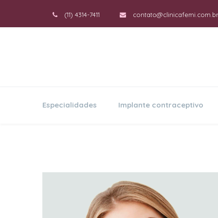
(11) 4314-7411
contato@clinicafemi.com.b
Especialidades
Implante contraceptivo