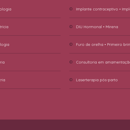
ologia
Implante contraceptivo • Imp
rícia
DIU Hormonal • Mirena
logia
Furo de orelha • Primeiro bri
ria
Consultoria em amamentaçã
ria
Laserterapia pós-parto