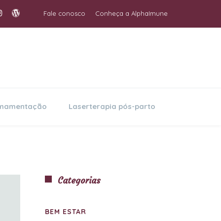
Fale conosco
Conheça a AlphaImune
amamentação
Laserterapia pós-parto
Categorias
BEM ESTAR